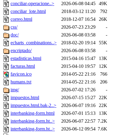
conciliar-operacione..>
2026-06-08 04:45
49K
conciliar_lote.html
2018-03-12 11:20
792
correo.html
2018-12-07 16:54
26K
css/
2026-07-23 23:29
-
doc/
2026-06-08 03:58
-
echarts_combinations..>
2018-02-20 19:14
55K
encriptado/
2026-06-08 03:58
-
estadisticas.html
2015-04-16 15:47
13K
facturas.html
2015-04-10 19:57
12K
favicon.ico
2014-05-22 21:16
766
humans.txt
2014-05-22 21:16
206
img/
2026-07-02 17:26
-
impuestos.html
2026-07-15 15:27
22K
impuestos.html.bak-2..>
2026-06-07 19:16
22K
interbanking-form.html
2026-07-01 15:13
13K
interbanking-form.ht..>
2026-06-07 22:57
7.2K
interbanking-form.ht..>
2026-06-12 09:54
7.6K