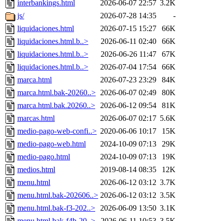
interbankings.html
2026-06-07 22:57
3.2K
js/
2026-07-28 14:35
-
liquidaciones.html
2026-07-15 15:27
66K
liquidaciones.html.b..>
2026-06-11 02:40
66K
liquidaciones.html.b..>
2026-06-26 11:47
67K
liquidaciones.html.b..>
2026-07-04 17:54
66K
marca.html
2026-07-23 23:29
84K
marca.html.bak-20260..>
2026-06-07 02:49
80K
marca.html.bak.20260..>
2026-06-12 09:54
81K
marcas.html
2026-06-07 02:17
5.6K
medio-pago-web-confi..>
2020-06-06 10:17
15K
medio-pago-web.html
2024-10-09 07:13
29K
medio-pago.html
2024-10-09 07:13
19K
medios.html
2019-08-14 08:35
12K
menu.html
2026-06-12 03:12
3.7K
menu.html.bak-202606..>
2026-06-12 03:12
3.5K
menu.html.bak-f3-202..>
2026-06-09 13:50
3.1K
menu.html.bak-f4b-20..>
2026-06-11 10:53
3.5K