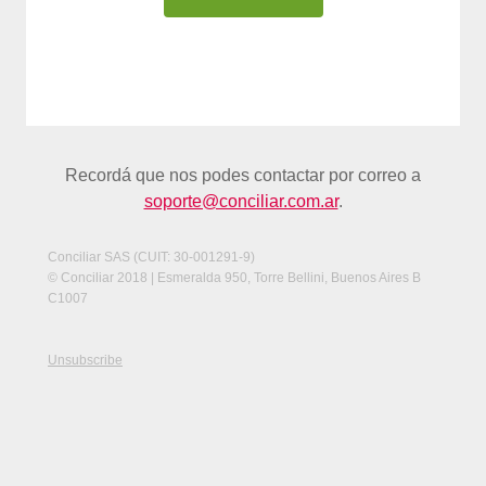
Recordá que nos podes contactar por correo a
soporte@conciliar.com.ar
.
Conciliar SAS (CUIT: 30-001291-9)
© Conciliar 2018 | Esmeralda 950, Torre Bellini, Buenos Aires B
C1007
Unsubscribe