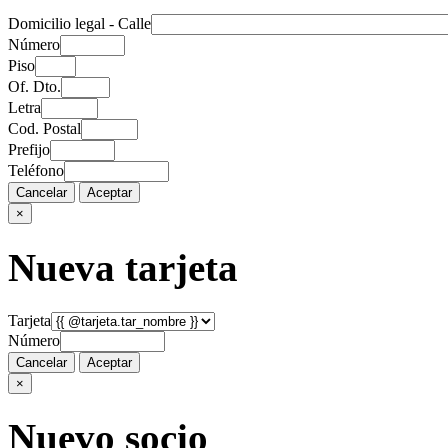
Domicilio legal - Calle
Número
Piso
Of. Dto.
Letra
Cod. Postal
Prefijo
Teléfono
Cancelar
Aceptar
×
Nueva tarjeta
Tarjeta
Número
Cancelar
Aceptar
×
Nuevo socio