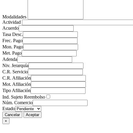
Modalidades
Actividad
Acuerdo
Tasa Desc.
Frec. Pago
Mon. Pago
Met. Pago
Adenda
Niv. Jerarquía
C.R. Servicio
C.R. Afiliación
Mot. Afiliación
Tipo Afiliación
Ind. Sujeto Reembolso
Núm. Comercio
Estado
Cancelar
Aceptar
×