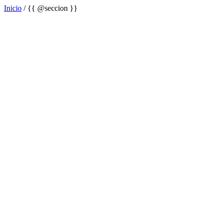
Inicio
/
{{ @seccion }}