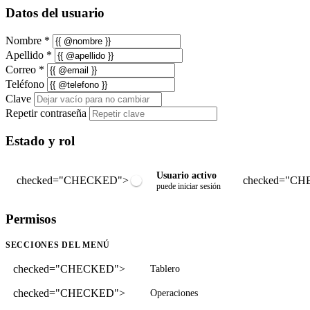
Datos del usuario
Nombre
*
Apellido
*
Correo
*
Teléfono
Clave
Repetir contraseña
Estado y rol
Usuario activo
checked="CHECKED">
checked="C
puede iniciar sesión
Permisos
SECCIONES DEL MENÚ
checked="CHECKED">
Tablero
checked="CHECKED">
Operaciones