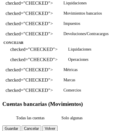
checked="CHECKED">
Liquidaciones
checked="CHECKED">
Movimientos bancarios
checked="CHECKED">
Impuestos
checked="CHECKED">
Devoluciones/Contracargos
CONCILIAR
checked="CHECKED">
Liquidaciones
checked="CHECKED">
Operaciones
checked="CHECKED">
Métricas
checked="CHECKED">
Marcas
checked="CHECKED">
Comercios
Cuentas bancarias (Movimientos)
Todas las cuentas
Solo algunas
Guardar
Cancelar
Volver