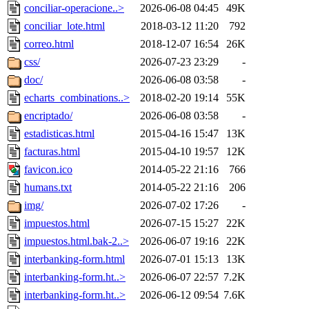
conciliar-operacione..>
2026-06-08 04:45
49K
conciliar_lote.html
2018-03-12 11:20
792
correo.html
2018-12-07 16:54
26K
css/
2026-07-23 23:29
-
doc/
2026-06-08 03:58
-
echarts_combinations..>
2018-02-20 19:14
55K
encriptado/
2026-06-08 03:58
-
estadisticas.html
2015-04-16 15:47
13K
facturas.html
2015-04-10 19:57
12K
favicon.ico
2014-05-22 21:16
766
humans.txt
2014-05-22 21:16
206
img/
2026-07-02 17:26
-
impuestos.html
2026-07-15 15:27
22K
impuestos.html.bak-2..>
2026-06-07 19:16
22K
interbanking-form.html
2026-07-01 15:13
13K
interbanking-form.ht..>
2026-06-07 22:57
7.2K
interbanking-form.ht..>
2026-06-12 09:54
7.6K