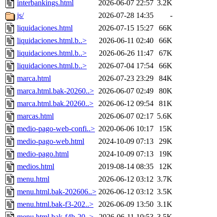
interbankings.html
2026-06-07 22:57
3.2K
js/
2026-07-28 14:35
-
liquidaciones.html
2026-07-15 15:27
66K
liquidaciones.html.b..>
2026-06-11 02:40
66K
liquidaciones.html.b..>
2026-06-26 11:47
67K
liquidaciones.html.b..>
2026-07-04 17:54
66K
marca.html
2026-07-23 23:29
84K
marca.html.bak-20260..>
2026-06-07 02:49
80K
marca.html.bak.20260..>
2026-06-12 09:54
81K
marcas.html
2026-06-07 02:17
5.6K
medio-pago-web-confi..>
2020-06-06 10:17
15K
medio-pago-web.html
2024-10-09 07:13
29K
medio-pago.html
2024-10-09 07:13
19K
medios.html
2019-08-14 08:35
12K
menu.html
2026-06-12 03:12
3.7K
menu.html.bak-202606..>
2026-06-12 03:12
3.5K
menu.html.bak-f3-202..>
2026-06-09 13:50
3.1K
menu.html.bak-f4b-20..>
2026-06-11 10:53
3.5K